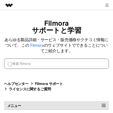
ログイン
製品
Filmora
AIGCサービス
サポートと学習
法人・教育・パートナー
ユーティリティ
概要
あらゆる製品詳細・サービス・販売価格やクチコミ情報に
企業情報
ついて、この
Filmora
のウェブサイトでできることについ
ソリューション
てご紹介します。
プラン＆価格
サポート
ヘルプセンター
Filmora
サポート
検索
ライセンスに関するご質問
メニュー