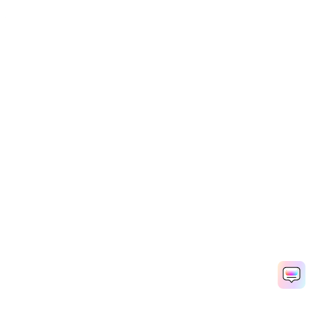
ヘルプセンター
お問い合わせ
Wondershare アカデミー
サポートセンター
WSIDにログイン
専門スタッフ直通:
050-3066-4378
4000-300624
(受付 月~金 10:00-13:00/15:00-19:30)
契約条件
プライバシー
クッキーの設定
一般利用規約
特定商
取引に基づく表記
返金について
アンインストールについて
Copyright © 2026
Wondershare. All rights reserved.
言語