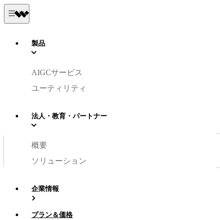
製品
サポートと学習
AIGCサービス
ユーティリティ
あらゆる製品詳細・サービス・販売価格やクチコミ情報につ
いて、この
のウェブサイトでできることについてご紹介しま
す
。
法人・教育・パートナー
概要
ソリューション
Text is required
ヘルプセンター
企業情報
サポート
プラン＆価格