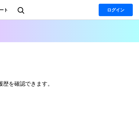
ート
ログイン
ユーティリティ
データ復元・バックアップ
データ復元・転送
Recoverit
Dr.Fone
データ復元ソフト
Recoverit
Repairit
動画・写真・ファイル修復ソフト
Dr.Fone
せ履歴を確認できます。
スマートフォン管理ソフト
MobileTrans
スマホ間のデータ転送ソフト
FamiSafe
子供の安全を守るアプリ