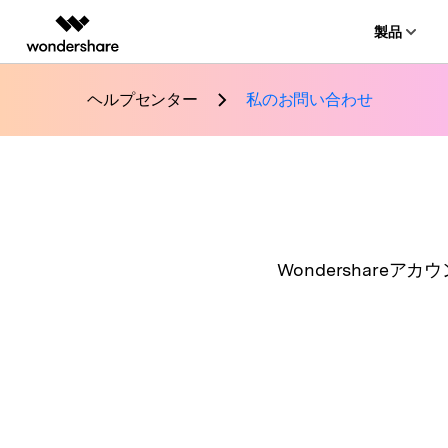
製品
AIGCサービス
概要
ソリューシ
ヘルプセンター
私のお問い合わせ
動画編集＆変換
PDF ソリ
作
法人向け
Filmora
PDFelemen
Ed
学生・教員向け
動画編集ソフト
ベ
代理店募集
UniConverter
Ed
動画変換ソフト
マ
パートナープログ
DVD Memory
ラム
Wondershar
DVD作成ソフト
DemoCreator
画面録画ソフト
Media.io
AI動画・画像・音楽ジェネレーター
SelfyzAI
AI動画・画像編集アプリ