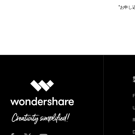
ToMoviee AI
オールインワンAI生成プラットフォーム
*お申し
F
U
R
D