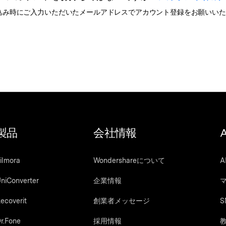
込み時にご入力いただいたメールアドレスでアカウント登録をお願いい
Wondershare製品一覧
製品
会社情報
ilmora
Wondershareについて
A
niConverter
企業情報
ecoverit
創業者メッセージ
S
r.Fone
採用情報