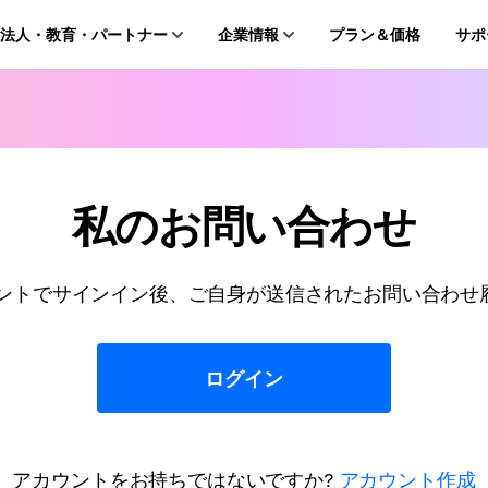
法人・教育・パートナー
企業情報
プラン＆価格
サポ
ョン
会社概要
創業者メッセージ
ューション
図＆製図
作図＆製図
PDF編集
動画編集＆変換
採用情報
t
rawMax
EdrawMind
PDFelement
Filmora
クタードローソフト
PDF編集ソフト
私のお問い合わせ
お問い合わせ
EdrawMax
UniConverter
rawMind
PDFelement Cloud
インドマップソフト
電子署名とクラウドサービス
HiPDF
eアカウントでサインイン後、ご自身が送信されたお問い合わ
PDF編集オンラインツール
ログイン
アカウントをお持ちではないですか?
アカウント作成